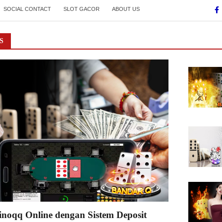
SOCIAL CONTACT
SLOT GACOR
ABOUT US
S
noqq Online dengan Sistem Deposit