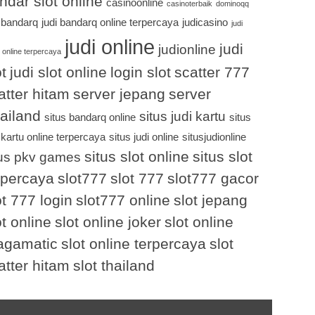
ndar slot online
casinoonline
casinoterbaik
dominoqq
i bandarq
judi bandarq online terpercaya
judicasino
judi
judi online
judi
judionline
 online terpercaya
ot
judi slot online
login slot
scatter 777
atter hitam
server jepang
server
ailand
situs judi kartu
situs bandarq online
situs
i kartu online terpercaya
situs judi online
situsjudionline
situs slot online
situs slot
tus pkv games
rpercaya
slot777
slot 777
slot777 gacor
ot 777 login
slot777 online
slot jepang
ot online
slot online joker
slot online
agamatic
slot online terpercaya
slot
atter hitam
slot thailand