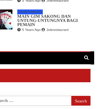
5 Years Ago
Jolerestaurant
ONLINE GAMBLING
MAIN GIM SAKONG DAN
UNTUNG-UNTUNGNYA BAGI
PEMAIN
5 Years Ago
Jolerestaurant