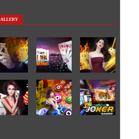
GALLERY