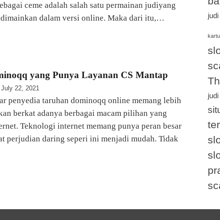
ba
sebagai ceme adalah salah satu permainan judiyang
jud
 dimainkan dalam versi online. Maka dari itu,…
kartu
sl
sc
minoqq yang Punya Layanan CS Mantap
Th
July 22, 2021
jud
ar penyedia taruhan dominoqq online memang lebih
si
kan berkat adanya berbagai macam pilihan yang
te
nternet. Teknologi internet memang punya peran besar
 perjudian daring seperi ini menjadi mudah. Tidak
sl
sl
pr
sc