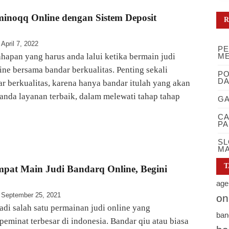
inoqq Online dengan Sistem Deposit
R
April 7, 2022
PE
hapan yang harus anda lalui ketika bermain judi
ME
ne bersama bandar berkualitas. Penting sekali
PO
DA
r berkualitas, karena hanya bandar itulah yang akan
nda layanan terbaik, dalam melewati tahap tahap
GA
CA
PA
SL
MA
T
pat Main Judi Bandarq Online, Begini
age
September 25, 2021
on
di salah satu permainan judi online yang
ban
eminat terbesar di indonesia. Bandar qiu atau biasa