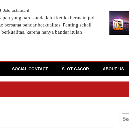
Jolerestaurant
apan yang harus anda lalui ketika bermain judi
e bersama bandar berkualitas. Penting sekali
berkualitas, karena hanya bandar itulah
SOCIAL CONTACT
SLOT GACOR
ABOUT US