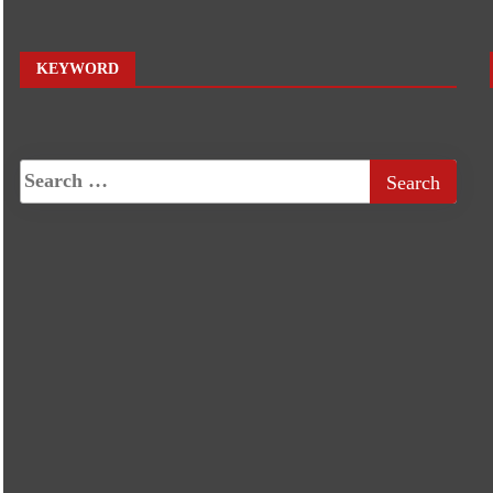
KEYWORD