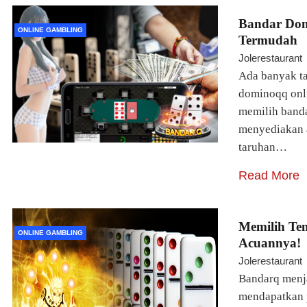
Bandar Dom
ONLINE GAMBLING
Termudah
Jolerestaurant
Ada banyak ta
dominoqq onli
memilih banda
menyediakan a
taruhan…
Read More
Memilih Tem
ONLINE GAMBLING
Acuannya!
Jolerestaurant
Bandarq menja
mendapatkan p