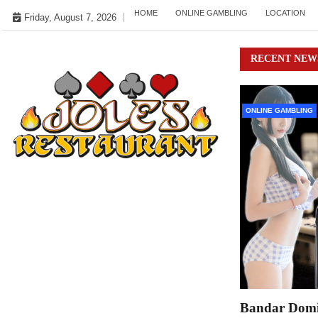
Skip
HOME
ONLINE GAMBLING
LOCATION
Friday, August 7, 2026
to
content
RECENT NEW
ONLINE GAMBLING
Bandar Domi