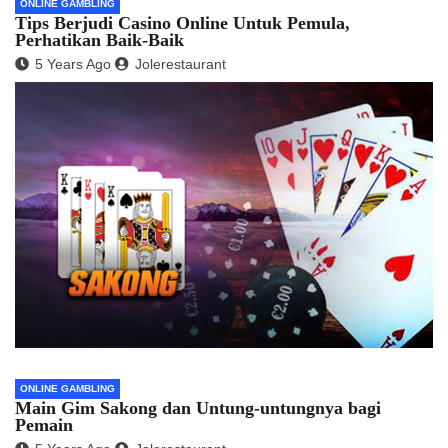
ONLINE GAMBLING
Tips Berjudi Casino Online Untuk Pemula,
Perhatikan Baik-Baik
5 Years Ago
Jolerestaurant
ONLINE GAMBLING
Main Gim Sakong dan Untung-untungnya bagi
Pemain