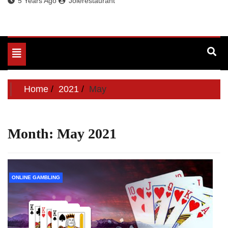
5 Years Ago
Jolerestaurant
Toggle
navigation
Home
2021
May
Month:
May 2021
ONLINE GAMBLING