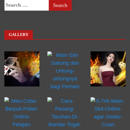
GALLERY