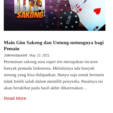
Main Gim Sakong dan Untung-untungnya bagi
Pemain
Jolerestaurant
May 13, 2021
Permainan sakong atau super ten merupakan incaran
banyak pemuda Indonesia. Melaluinya ada banyak
untung yang bisa didapatkan. Hanya saja untuk bermain
tidak boleh salah dalam memilih penyedia. Pasalnya ini
akan berakibat pada hasil akhir dikarenakan…
Read More